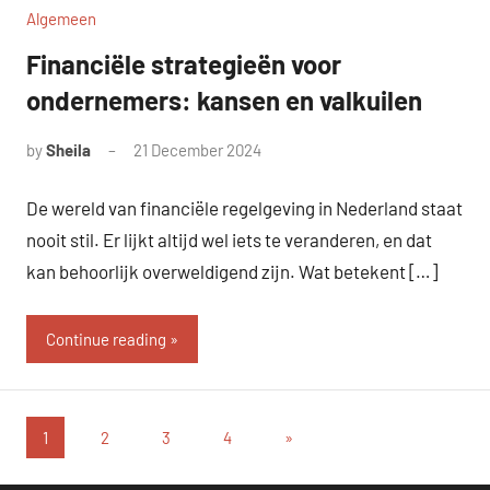
Algemeen
Financiële strategieën voor
ondernemers: kansen en valkuilen
by
Sheila
21 December 2024
De wereld van financiële regelgeving in Nederland staat
nooit stil. Er lijkt altijd wel iets te veranderen, en dat
kan behoorlijk overweldigend zijn. Wat betekent […]
Continue reading
Posts
Next
1
2
3
4
»
Posts
pagination