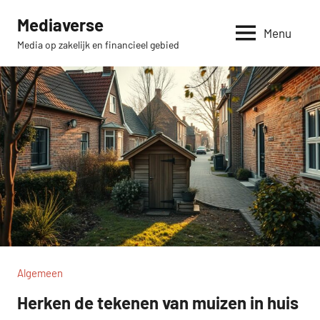
Skip
Mediaverse
to
Menu
Media op zakelijk en financieel gebied
content
Algemeen
Herken de tekenen van muizen in huis