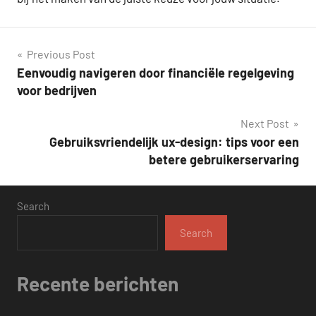
Post
Previous Post
Eenvoudig navigeren door financiële regelgeving
navigation
voor bedrijven
Next Post
Gebruiksvriendelijk ux-design: tips voor een
betere gebruikerservaring
Search
Search
Recente berichten