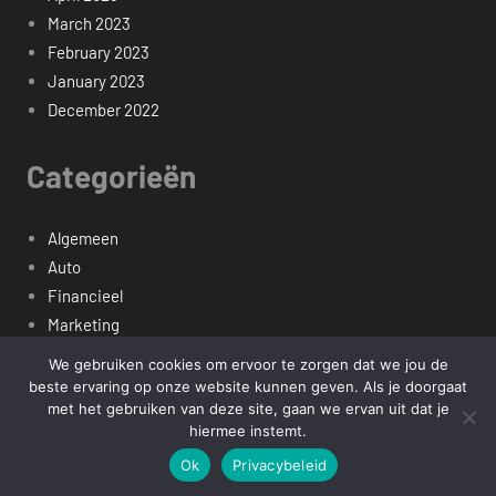
March 2023
February 2023
January 2023
December 2022
Categorieën
Algemeen
Auto
Financieel
Marketing
Werk
We gebruiken cookies om ervoor te zorgen dat we jou de
Zakelijk
beste ervaring op onze website kunnen geven. Als je doorgaat
met het gebruiken van deze site, gaan we ervan uit dat je
hiermee instemt.
Copyright mediaverse.nl -- Alle Rechten Voorbehouden
WordPress Theme: Harrison by ThemeZee.
Ok
Privacybeleid