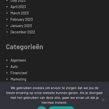
July 2023
April 2023
March 2023
February 2023
January 2023
December 2022
Categorieën
Algemeen
Auto
Financieel
Marketing
Werk
We gebruiken cookies om ervoor te zorgen dat we jou de
Zakelijk
beste ervaring op onze website kunnen geven. Als je doorgaat
met het gebruiken van deze site, gaan we ervan uit dat je
hiermee instemt.
Copyright mediaverse.nl -- Alle Rechten Voorbehouden